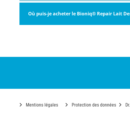
Où puis-je acheter le Bioniq® Repair Lait De
Mentions légales
Protection des données
Dr
©2026 DR. KURT WOLFF GMBH & CO. KG