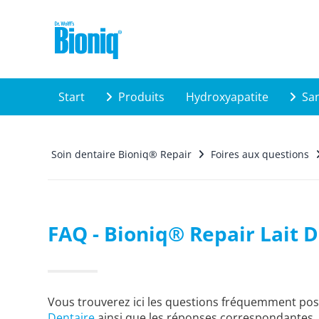
Skip to main content
Start
Produits
Hydroxyapatite
San
Soin dentaire Bioniq® Repair
Foires aux questions
FAQ - Bioniq® Repair Lait 
Vous trouverez ici les questions fréquemment po
Dentaire
ainsi que les réponses correspondantes.