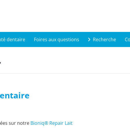
té dentaire
Foires aux questions
Recherche
Co
Dentaire
sées sur notre
Bioniq® Repair Lait